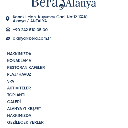
Konaklı Mah. Kuyumcu Cad. No:12 17410
Alanya / ANTALYA
+90 242 510 05 00
alanya@bera.com.tr
HAKKIMIZDA
KONAKLAMA
RESTORAN KAFELER
PLAJ/HAVUZ
SPA
AKTİVİTELER
TOPLANTI
GALERİ
ALANYA'YI KEŞFET
HAKKIMIZDA
GEZİLECEK YERLER