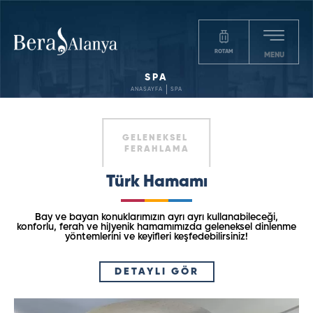
ROTAM
MENU
SPA
ANASAYFA
SPA
GELENEKSEL
FERAHLAMA
Türk Hamamı
Bay ve bayan konuklarımızın ayrı ayrı kullanabileceği,
konforlu, ferah ve hijyenik hamamımızda geleneksel dinlenme
yöntemlerini ve keyifleri keşfedebilirsiniz!
DETAYLI GÖR