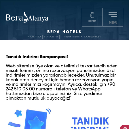
ROTAM
MENU
BERA HOTELS
ANASAYFA
FIRSATLAR
TANIDIK İNDİRİMİ KAMPANYASI!
Tanıdık İndirimi Kampanyası!
Web sitemize üye olan ve otelimizi tekrar tercih eden
misafirlerimiz, online rezervasyon panelimizden özel
indirimlerimizden yararlanabilecekler. Unutulmaz bir
konaklama deneyimi için hemen rezervasyon yapın
ve indirimlerimizi kaçırmayın. Ayrıca, destek için +90
242 510 05 00 numaralı telefon ve WhatsApp
hattımızdan bize ulaşabilirsiniz. Size yardımcı
olmaktan mutluluk duyacağız!'